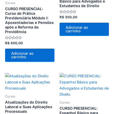
Básico para Advogados e
Cursos
Estudantes de Direito
CURSO PRESENCIAL:
Curso de Prática
Avaliação
R$
300,00
Previdenciária Módulo I:
0
Aposentadorias e Pensões
de
5
após a Reforma da
Adicionar ao
carrinho
Previdência
Avaliação
R$
400,00
0
de
5
Adicionar ao
carrinho
Cursos
Atualizações do Direito
Cursos
Laboral e Suas Aplicações
CURSO PRESENCIAL:
Processuais
Espanhol Básico para